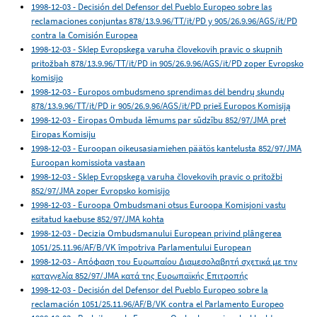
1998-12-03 - Decisión del Defensor del Pueblo Europeo sobre las
reclamaciones conjuntas 878/13.9.96/TT/it/PD y 905/26.9.96/AGS/it/PD
contra la Comisión Europea
1998-12-03 - Sklep Evropskega varuha človekovih pravic o skupnih
pritožbah 878/13.9.96/TT/it/PD in 905/26.9.96/AGS/it/PD zoper Evropsko
komisijo
1998-12-03 - Europos ombudsmeno sprendimas dėl bendrų skundų
878/13.9.96/TT/it/PD ir 905/26.9.96/AGS/it/PD prieš Europos Komisiją
1998-12-03 - Eiropas Ombuda lēmums par sūdzību 852/97/JMA pret
Eiropas Komisiju
1998-12-03 - Euroopan oikeusasiamiehen päätös kantelusta 852/97/JMA
Euroopan komissiota vastaan
1998-12-03 - Sklep Evropskega varuha človekovih pravic o pritožbi
852/97/JMA zoper Evropsko komisijo
1998-12-03 - Euroopa Ombudsmani otsus Euroopa Komisjoni vastu
esitatud kaebuse 852/97/JMA kohta
1998-12-03 - Decizia Ombudsmanului European privind plângerea
1051/25.11.96/AF/B/VK împotriva Parlamentului European
1998-12-03 - Απόφαση του Ευρωπαίου Διαμεσολαβητή σχετικά με την
καταγγελία 852/97/JMA κατά της Ευρωπαϊκής Επιτροπής
1998-12-03 - Decisión del Defensor del Pueblo Europeo sobre la
reclamación 1051/25.11.96/AF/B/VK contra el Parlamento Europeo