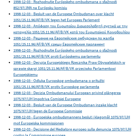
1998-12-03 - Rozhodnutie Európskeho ombudsmana o sťažnosti
852/97/JMA na Európsku komisiu
1998-12-03 - Besluit van de Europese Ombudsman over klacht
1051/25.11.96/AF/B/VK tegen het Europees Parlement
1998-12-03 - Απόφαση του Ευρωπαίου Διαμεσολαβητή σχετικά με την
καταγγελία 1051/25.11.96/AF/B/VK κατά του Ευρωπαϊκού Κοινοβουλίου
1998-12-03 - Решение на Европейския омбудсман по жалба
1051/25.11.96/AF/B/VK срещу Европейския парламент
1998-12-03 - Rozhodnutie Európskeho ombudsmana o sťažnosti
1051/25.11.96/AF/B/VK proti Európskemu parlamentu
1998-12-03 - Decyzja Europejskiego Rzecznika Praw Obywatelskich w
sprawie skargi 1051/25.11.96/AF/B/VK przeciwko Parlamentowi
Europejskiemu
1998-12-03 - Odluka Europskog ombudsmana o pritužbi
1051/25.11.96/AF/B/VK protiv Europskog parlamenta
1998-12-03 - Decizia Ombudsmanului European privind plângerea
1075/97/IJH împotriva Comisiei Europene
1998-12-03 - Besluit van de Europese Ombudsman inzake klacht
1075/97/IJH tegen de Europese Commissie
1998-12-03 - Europeiska ombudsmannens beslut i klagomål 1075/97/IJH
mot Europeiska kommissionen
1998-12-03 - Decisione del Mediatore europeo sulla denuncia 1075/97/IJH
contro la Commissione europea