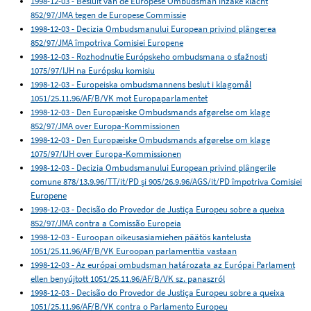
1998-12-03 - Besluit van de Europese Ombudsman inzake klacht
852/97/JMA tegen de Europese Commissie
1998-12-03 - Decizia Ombudsmanului European privind plângerea
852/97/JMA împotriva Comisiei Europene
1998-12-03 - Rozhodnutie Európskeho ombudsmana o sťažnosti
1075/97/IJH na Európsku komisiu
1998-12-03 - Europeiska ombudsmannens beslut i klagomål
1051/25.11.96/AF/B/VK mot Europaparlamentet
1998-12-03 - Den Europæiske Ombudsmands afgørelse om klage
852/97/JMA over Europa-Kommissionen
1998-12-03 - Den Europæiske Ombudsmands afgørelse om klage
1075/97/IJH over Europa-Kommissionen
1998-12-03 - Decizia Ombudsmanului European privind plângerile
comune 878/13.9.96/TT/it/PD și 905/26.9.96/AGS/it/PD împotriva Comisiei
Europene
1998-12-03 - Decisão do Provedor de Justiça Europeu sobre a queixa
852/97/JMA contra a Comissão Europeia
1998-12-03 - Euroopan oikeusasiamiehen päätös kantelusta
1051/25.11.96/AF/B/VK Euroopan parlamenttia vastaan
1998-12-03 - Az európai ombudsman határozata az Európai Parlament
ellen benyújtott 1051/25.11.96/AF/B/VK sz. panaszról
1998-12-03 - Decisão do Provedor de Justiça Europeu sobre a queixa
1051/25.11.96/AF/B/VK contra o Parlamento Europeu