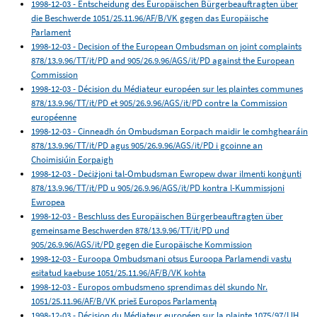
1998-12-03 - Entscheidung des Europäischen Bürgerbeauftragten über
die Beschwerde 1051/25.11.96/AF/B/VK gegen das Europäische
Parlament
1998-12-03 - Decision of the European Ombudsman on joint complaints
878/13.9.96/TT/it/PD and 905/26.9.96/AGS/it/PD against the European
Commission
1998-12-03 - Décision du Médiateur européen sur les plaintes communes
878/13.9.96/TT/it/PD et 905/26.9.96/AGS/it/PD contre la Commission
européenne
1998-12-03 - Cinneadh ón Ombudsman Eorpach maidir le comhghearáin
878/13.9.96/TT/it/PD agus 905/26.9.96/AGS/it/PD i gcoinne an
Choimisiúin Eorpaigh
1998-12-03 - Deċiżjoni tal-Ombudsman Ewropew dwar ilmenti konġunti
878/13.9.96/TT/it/PD u 905/26.9.96/AGS/it/PD kontra l-Kummissjoni
Ewropea
1998-12-03 - Beschluss des Europäischen Bürgerbeauftragten über
gemeinsame Beschwerden 878/13.9.96/TT/it/PD und
905/26.9.96/AGS/it/PD gegen die Europäische Kommission
1998-12-03 - Euroopa Ombudsmani otsus Euroopa Parlamendi vastu
esitatud kaebuse 1051/25.11.96/AF/B/VK kohta
1998-12-03 - Europos ombudsmeno sprendimas dėl skundo Nr.
1051/25.11.96/AF/B/VK prieš Europos Parlamentą
1998-12-03 - Décision du Médiateur européen sur la plainte 1075/97/IJH