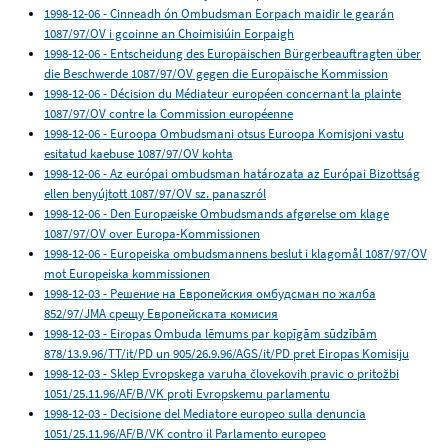
1998-12-06 - Cinneadh ón Ombudsman Eorpach maidir le gearán
1087/97/OV i gcoinne an Choimisiúin Eorpaigh
1998-12-06 - Entscheidung des Europäischen Bürgerbeauftragten über
die Beschwerde 1087/97/OV gegen die Europäische Kommission
1998-12-06 - Décision du Médiateur européen concernant la plainte
1087/97/OV contre la Commission européenne
1998-12-06 - Euroopa Ombudsmani otsus Euroopa Komisjoni vastu
esitatud kaebuse 1087/97/OV kohta
1998-12-06 - Az európai ombudsman határozata az Európai Bizottság
ellen benyújtott 1087/97/OV sz. panaszról
1998-12-06 - Den Europæiske Ombudsmands afgørelse om klage
1087/97/OV over Europa-Kommissionen
1998-12-06 - Europeiska ombudsmannens beslut i klagomål 1087/97/OV
mot Europeiska kommissionen
1998-12-03 - Решение на Европейския омбудсман по жалба
852/97/JMA срещу Европейската комисия
1998-12-03 - Eiropas Ombuda lēmums par kopīgām sūdzībām
878/13.9.96/TT/it/PD un 905/26.9.96/AGS/it/PD pret Eiropas Komisiju
1998-12-03 - Sklep Evropskega varuha človekovih pravic o pritožbi
1051/25.11.96/AF/B/VK proti Evropskemu parlamentu
1998-12-03 - Decisione del Mediatore europeo sulla denuncia
1051/25.11.96/AF/B/VK contro il Parlamento europeo