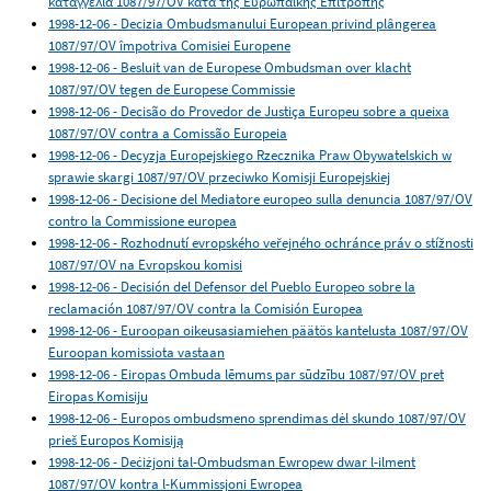
καταγγελία 1087/97/OV κατά της Ευρωπαϊκής Επιτροπής
1998-12-06 - Decizia Ombudsmanului European privind plângerea
1087/97/OV împotriva Comisiei Europene
1998-12-06 - Besluit van de Europese Ombudsman over klacht
1087/97/OV tegen de Europese Commissie
1998-12-06 - Decisão do Provedor de Justiça Europeu sobre a queixa
1087/97/OV contra a Comissão Europeia
1998-12-06 - Decyzja Europejskiego Rzecznika Praw Obywatelskich w
sprawie skargi 1087/97/OV przeciwko Komisji Europejskiej
1998-12-06 - Decisione del Mediatore europeo sulla denuncia 1087/97/OV
contro la Commissione europea
1998-12-06 - Rozhodnutí evropského veřejného ochránce práv o stížnosti
1087/97/OV na Evropskou komisi
1998-12-06 - Decisión del Defensor del Pueblo Europeo sobre la
reclamación 1087/97/OV contra la Comisión Europea
1998-12-06 - Euroopan oikeusasiamiehen päätös kantelusta 1087/97/OV
Euroopan komissiota vastaan
1998-12-06 - Eiropas Ombuda lēmums par sūdzību 1087/97/OV pret
Eiropas Komisiju
1998-12-06 - Europos ombudsmeno sprendimas dėl skundo 1087/97/OV
prieš Europos Komisiją
1998-12-06 - Deċiżjoni tal-Ombudsman Ewropew dwar l-ilment
1087/97/OV kontra l-Kummissjoni Ewropea