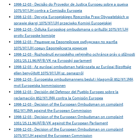
1998-12-03 - Decisão do Provedor de Justiça Europeu sobre a queixa
1075/97/IJH contra a Comissão Europeia
1998-12-03 - Decyzja Europejskiego Rzecznika Praw Obywatelskich w
sprawie skargi 1075/97/IJH przeciwko Komisji Europejskiej
1998-12-03 - Odluka Europskog ombudsmana o pritužbi 1075/97/IJH
protiv Europske komisije
1998-12-03 - Решение на Европейския омбудсман по жалба
1075/97/IJH срещу Европейската комисия
1998-12-03 - Rozhodnutí evropského veřejného ochránce práv o stížnosti
1051/25.11.96/AF/B/VK na Evropský parlament
1998-12-03 - Az európai ombudsman határozata az Európai Bizottság
ellen benyújtott 1075/97/IJH sz. panaszról
1998-12-03 - Europeiska ombudsmannens beslut i klagomål 852/97/JMA
mot Europeiska kommissionen
1998-12-03 - Decisión del Defensor del Pueblo Europeo sobre la
reclamación 852/97/JMA contra la Comisión Europea
1998-12-03 - Decision of the European Ombudsman on complaint
852/97/JMA against the European Commission
1998-12-03 - Decision of the European Ombudsman on complaint
1051/25.11.96/AF/B/VK against the European Parliament
1998-12-03 - Decision of the European Ombudsman on complaint
1075/97/IJH against the European Commission