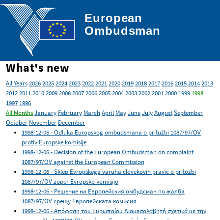
European

Ombudsman
What's new
All Years
2026
2025
2024
2023
2022
2021
2020
2019
2018
2017
2016
2015
2014
2013
2012
2011
2010
2009
2008
2007
2006
2005
2004
2003
2002
2001
2000
1999
1998
1997
1996
All Months
January
February
March
April
May
June
July
August
September
October
November
December
1998-12-06 - Odluka Europskog ombudsmana o pritužbi 1087/97/OV
protiv Europske komisije
1998-12-06 - Decision of the European Ombudsman on complaint
1087/97/OV against the European Commission
1998-12-06 - Sklep Evropskega varuha človekovih pravic o pritožbi
1087/97/OV zoper Evropsko komisijo
1998-12-06 - Решение на Европейския омбудсман по жалба
1087/97/OV срещу Европейската комисия
1998-12-06 - Απόφαση του Ευρωπαίου Διαμεσολαβητή σχετικά με την