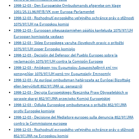
1998-12-03 - Den Europæiske Ombudsmands afgørelse om klage
1051/25.11.96/AF/B/VK over Europa-Parlamentet
1998-12-03 - Rozhodnutí evropského veřejného ochránce práv o stížnosti
1075/97/IJH na Evropskou komisi
1998-12-03 - Euroopan oikeusasiamiehen päätös kantelusta 1075/97/IJH
Euroopan komissiota vastaan
1998-12-03 - Sklep Evropskega varuha človekovih pravic o pritožbi
1075/97/IJH zoper Evropsko komisijo
1998-12-03 - Decisión del Defensor del Pueblo Europeo sobre la
reclamación 1075/97/IJH contra la Comisión Europea
1998-12-03 - Απόφαση του Ευρωπαίου Διαμεσολαβητή επί της
καταγγελίας 1075/97/IJH κατά της Ευρωπαϊκής Επιτροπής
1998-12-03 - Az európai ombudsman határozata az Európai Bizottság
ellen benyújtott 852/97/JMA sz. panaszról
1998-12-03 - Decyzja Europejskiego Rzecznika Praw Obywatelskich w
sprawie skargi 852/97/JMA przeciwko Komisji Europejskiej
1998-12-03 - Odluka Europskog ombudsmana o pritužbi 852/97/JMA
protiv Europske komisije
1998-12-03 - Decisione del Mediatore europeo sulla denuncia 852/97/JMA
contro la Commissione europea
1998-12-03 - Rozhodnutí evropského veřejného ochránce práv o stížnosti
852/97/JMA na Evropskou komisi