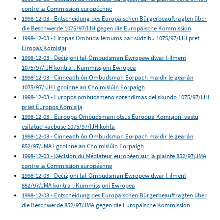
contre la Commission européenne
1998-12-03 - Entscheidung des Europäischen Bürgerbeauftragten über
die Beschwerde 1075/97/IJH gegen die Europäische Kommission
1998-12-03 - Eiropas Ombuda lēmums par sūdzību 1075/97/IJH pret
Eiropas Komisiju
1998-12-03 - Deċiżjoni tal-Ombudsman Ewropew dwar l-ilment
1075/97/IJH kontra l-Kummissjoni Ewropea
1998-12-03 - Cinneadh ón Ombudsman Eorpach maidir le gearán
1075/97/IJH i gcoinne an Choimisiúin Eorpaigh
1998-12-03 - Europos ombudsmeno sprendimas dėl skundo 1075/97/IJH
prieš Europos Komisiją
1998-12-03 - Euroopa Ombudsmani otsus Euroopa Komisjoni vastu
esitatud kaebuse 1075/97/IJH kohta
1998-12-03 - Cinneadh ón Ombudsman Eorpach maidir le gearán
852/97/JMA i gcoinne an Choimisiúin Eorpaigh
1998-12-03 - Décision du Médiateur européen sur la plainte 852/97/JMA
contre la Commission européenne
1998-12-03 - Deċiżjoni tal-Ombudsman Ewropew dwar l-ilment
852/97/JMA kontra l-Kummissjoni Ewropea
1998-12-03 - Entscheidung des Europäischen Bürgerbeauftragten über
die Beschwerde 852/97/JMA gegen die Europäische Kommission