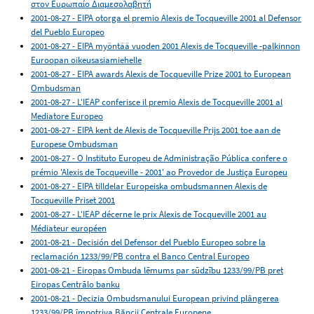
στον Ευρωπαίο Διαμεσολαβητή
2001-08-27 - EIPA otorga el premio Alexis de Tocqueville 2001 al Defensor
del Pueblo Europeo
2001-08-27 - EIPA myöntää vuoden 2001 Alexis de Tocqueville -palkinnon
Euroopan oikeusasiamiehelle
2001-08-27 - EIPA awards Alexis de Tocqueville Prize 2001 to European
Ombudsman
2001-08-27 - L'IEAP conferisce il premio Alexis de Tocqueville 2001 al
Mediatore Europeo
2001-08-27 - EIPA kent de Alexis de Tocqueville Prijs 2001 toe aan de
Europese Ombudsman
2001-08-27 - O Instituto Europeu de Administração Pública confere o
prémio 'Alexis de Tocqueville - 2001' ao Provedor de Justiça Europeu
2001-08-27 - EIPA tilldelar Europeiska ombudsmannen Alexis de
Tocqueville Priset 2001
2001-08-27 - L'IEAP décerne le prix Alexis de Tocqueville 2001 au
Médiateur européen
2001-08-21 - Decisión del Defensor del Pueblo Europeo sobre la
reclamación 1233/99/PB contra el Banco Central Europeo
2001-08-21 - Eiropas Ombuda lēmums par sūdzību 1233/99/PB pret
Eiropas Centrālo banku
2001-08-21 - Decizia Ombudsmanului European privind plângerea
1233/99/PB împotriva Băncii Centrale Europene