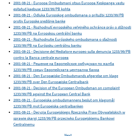
2001-08-21 - Euroopa Ombudsmani otsus Euroopa Keskpanga vastu
esitatud kaebuse 1233/99/PB kohta
2001-08-21 - Odluka Europskog ombudsmana o pritužbi 1233/99/PB
protiv Europske središnje banke
2001-08-21 - Rozhodnutí evropského veřejného ochránce práv o stížnosti
1233/99/PB na Evropskou centrální banku
2001-08-21 - Rozhodnutie Európskeho ombudsmana o sťažnosti
1233/99/PB na Európsku centrálnu banku
2001-08-21 - Decisione del Mediatore europeo sulla denuncia 1233/99/PB
contro la Banca centrale europea
2001-08-21 - Решение на Европейския омбудсман по жалба
1233/99/PB срещу Европейската централна банка
2001-08-21 - Den Europæiske Ombudsmands afgørelse om klage
1233/99/PB over Den Europæiske Centralbank
2001-08-21 - Decision of the European Ombudsman on complaint
1233/99/PB against the European Central Bank
2001-08-21 - Europeiska ombudsmannens beslut om klagomål
1233/99/PB mot Europeiska centralbanken
2001-08-21 - Decyzja Europejskiego Rzecznika Praw Obywatelskich w
sprawie skargi 1233/99/PB przeciwko Europejskiemu Bankowi
Centralnemu
Next