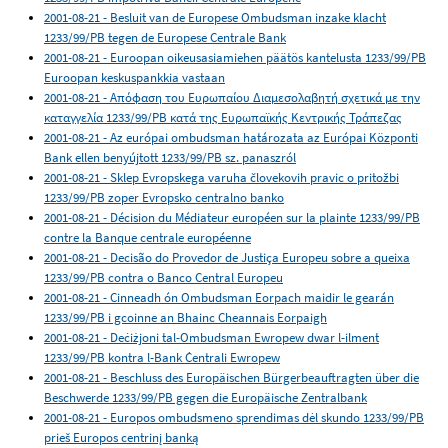
2001-08-21 - Besluit van de Europese Ombudsman inzake klacht
1233/99/PB tegen de Europese Centrale Bank
2001-08-21 - Euroopan oikeusasiamiehen päätös kantelusta 1233/99/PB
Euroopan keskuspankkia vastaan
2001-08-21 - Απόφαση του Ευρωπαίου Διαμεσολαβητή σχετικά με την
καταγγελία 1233/99/PB κατά της Ευρωπαϊκής Κεντρικής Τράπεζας
2001-08-21 - Az európai ombudsman határozata az Európai Központi
Bank ellen benyújtott 1233/99/PB sz. panaszról
2001-08-21 - Sklep Evropskega varuha človekovih pravic o pritožbi
1233/99/PB zoper Evropsko centralno banko
2001-08-21 - Décision du Médiateur européen sur la plainte 1233/99/PB
contre la Banque centrale européenne
2001-08-21 - Decisão do Provedor de Justiça Europeu sobre a queixa
1233/99/PB contra o Banco Central Europeu
2001-08-21 - Cinneadh ón Ombudsman Eorpach maidir le gearán
1233/99/PB i gcoinne an Bhainc Cheannais Eorpaigh
2001-08-21 - Deċiżjoni tal-Ombudsman Ewropew dwar l-ilment
1233/99/PB kontra l-Bank Ċentrali Ewropew
2001-08-21 - Beschluss des Europäischen Bürgerbeauftragten über die
Beschwerde 1233/99/PB gegen die Europäische Zentralbank
2001-08-21 - Europos ombudsmeno sprendimas dėl skundo 1233/99/PB
prieš Europos centrinį banką