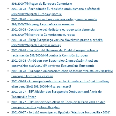
598/2000/MM tegen de Europese Commissie
2001-08-28 - Rozhodnutie Európskeho ombudsmana o sťažnosti
598/2000/MM proti Európskej komisii
2001-08-28 - Решение на Европейския омбудсман по жалба
598/2000/MM срещу Европейската комисия
2001-08-28 - Decisione del Mediatore europeo sulla denuncia
598/2000/MM contro la Commissione europea
2001-08-28 - Sklep Evropskega varuha človekovih pravic o pritožbi
598/2000/MM proti Evropski komisiji
2001-08-28 - Decisión del Defensor del Pueblo Europeo sobre la
reclamación 598/2000/MM contra la Comisión Europea
2001-08-28 - Απόφαση του Ευρωπαίου Διαμεσολαβητή επί της
καταγγελίας 598/2000/MM κατά της Ευρωπαϊκής Επιτροπής
2001-08-28 - Euroopan oikeusasiamiehen päätös kantelusta 598/2000/MM
Euroopan komissiota vastaan
2001-08-28 - Az európai ombudsman határozata az Európai Bizottság
ellen benyújtott 598/2000/MM sz. panaszról
2001-08-27 - EIPA tildeler den Europæiske Ombudsmand Alexis de
Tocqueville Prisen
2001-08-27 - EIPA verleiht den Alexis de Tocqueville Preis 2001 an den
Europäischen Bürgerbeauftragten
2001-08-27 - Το ΕΙΔΔ απονέμει το Βραβείο "Alexis de Tocqueville - 2001"