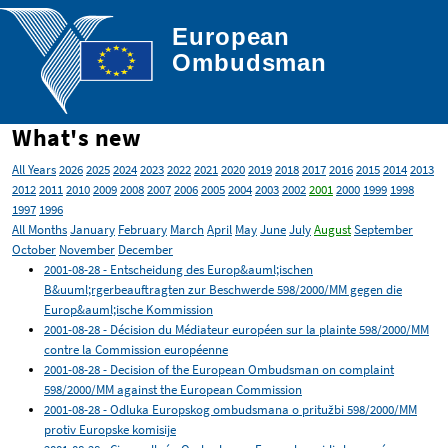
European

Ombudsman
What's new
All Years
2026
2025
2024
2023
2022
2021
2020
2019
2018
2017
2016
2015
2014
2013
2012
2011
2010
2009
2008
2007
2006
2005
2004
2003
2002
2001
2000
1999
1998
1997
1996
All Months
January
February
March
April
May
June
July
August
September
October
November
December
2001-08-28 - Entscheidung des Europ&auml;ischen
B&uuml;rgerbeauftragten zur Beschwerde 598/2000/MM gegen die
Europ&auml;ische Kommission
2001-08-28 - Décision du Médiateur européen sur la plainte 598/2000/MM
contre la Commission européenne
2001-08-28 - Decision of the European Ombudsman on complaint
598/2000/MM against the European Commission
2001-08-28 - Odluka Europskog ombudsmana o pritužbi 598/2000/MM
protiv Europske komisije