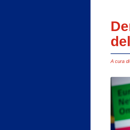
De
de
A cura d