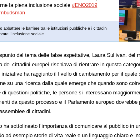
irne la piena inclusione sociale
#ENO2019
mbudsman
abbattere le barriere tra le istituzioni pubbliche e i cittadini
orare l’inclusione sociale.
spunto dal tema delle false aspettative, Laura Sullivan, del
iva dei cittadini europei rischiava di rientrare in questa categ
 iniziative ha raggiunto il livello di cambiamento per il quale 
ione su una ricerca dalla quale emerge che quando sono coinv
 di questioni politiche, le persone si interessano maggiormen
enti da questo processo e il Parlamento europeo dovrebbe pr
 assemblee di cittadini.
ito ha sottolineato l’importanza di comunicare al pubblico in
do ad esempio storie di vita reale e un linguaggio chiaro e in