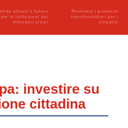
sfide attuali e future
Risolvere i problemi
per le istituzioni dei
transfrontalieri per i
difensori civici
cittadini
a: investire su
ione cittadina