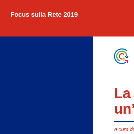
Focus sulla Rete 2019
La
un’
A cura d