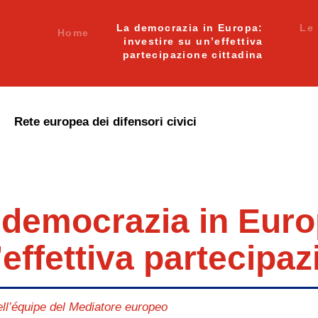
La democrazia in Europa:
Le 
Home
investire su un’effettiva
partecipazione cittadina
Rete europea dei difensori civici
 democrazia in Europ
effettiva partecipaz
ell’équipe del Mediatore europeo