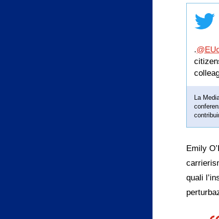
.
@EUo
citize
collea
La Mediat
conferen
contribu
Emily O’
carrieri
quali l’i
perturbaz