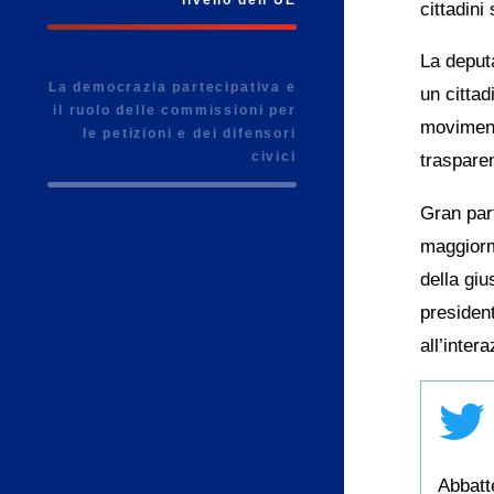
cittadin
La deput
La democrazia partecipativa e
un cittad
il ruolo delle commissioni per
moviment
le petizioni e dei difensori
civici
trasparen
Gran part
maggiorm
della giu
presiden
all’inter
Abbatte