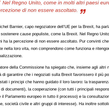
Nel Regno Unito, come in molti altri paesi eur
rcezione di non essere ascoltato.
hel Barnier, capo negoziatore dell’UE per la Brexit, ha parl
 a sostenere cause populiste, come la Brexit. Nel Regno Unito
ini ha la percezione di non essere ascoltato. Pur convinti ch
te nella loro vita, non comprendono come funziona e ritengon
balizzazione.
atore della Commissione ha spiegato che, insieme agli altri 
 di garantire che i negoziati sulla Brexit favorissero il più 
stati i principi che hanno guidato il loro lavoro: la traspa
 di documenti), la cooperazione (con tutti i principali responsab
il Parlamento europeo in tutto il processo) e la consultazio
ne, società civile e altri gruppi di interesse). Ha inoltre sotto