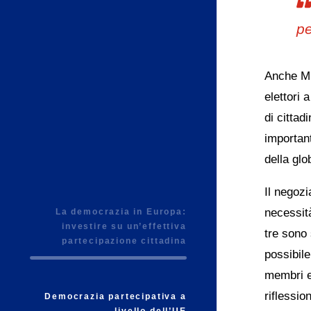
pe
Anche Mic
elettori
di cittad
importan
della glo
Il negozi
necessità
La democrazia in Europa:
investire su un’effettiva
tre sono 
partecipazione cittadina
possibile
membri e 
riflessio
Democrazia partecipativa a
livello dell’UE