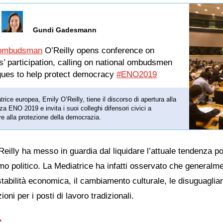
Gundi Gadesmann
mbudsman
O’Reilly opens conference on
ns’ participation, calling on national ombudsmen
gues to help protect democracy
#ENO2019
rice europea, Emily O’Reilly, tiene il discorso di apertura alla
za ENO 2019 e invita i suoi colleghi difensori civici a
ire alla protezione della democrazia.
Reilly ha messo in guardia dal liquidare l’attuale tendenza p
smo politico. La Mediatrice ha infatti osservato che generalm
nstabilità economica, il cambiamento culturale, le disuguaglian
ioni per i posti di lavoro tradizionali.