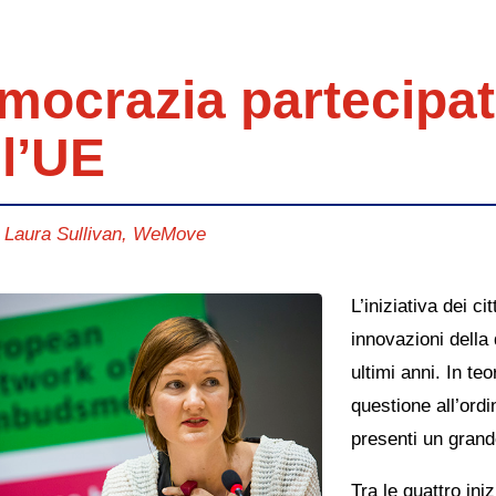
mocrazia partecipati
ll’UE
i Laura Sullivan, WeMove
L’iniziativa dei ci
innovazioni della 
ultimi anni. In te
questione all’ordi
presenti un grande
Tra le quattro ini