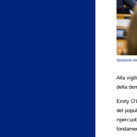
Sessione ple
Alla vigi
della dem
Emily O’R
del popul
ripercuot
fondament