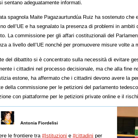
i si sentano adeguatamente informati.
ata spagnola Maite Pagazaurtundúa Ruiz ha sostenuto che esis
ino dell’UE e ha segnalato la presenza di problemi in ambiti qual
o. La commissione per gli affari costituzionali del Parlamen
za a livello dell’UE nonché per promuovere misure volte a mi
e del dibattito si è concentrato sulla necessità di evitare ge
ente i cittadini nel processo decisionale, ma che alla fine n
stizia estone, ha affermato che i cittadini devono avere la p
te della commissione per le petizioni del parlamento tedesco
azione con piattaforme per le petizioni private online e il risc
Antonia Fiordelisi
re le frontiere tra
#Istituzioni
e
#cittadini
per