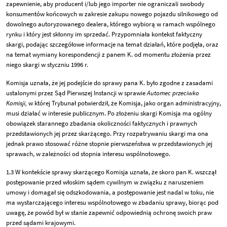
zapewnienie, aby producent i/lub jego importer nie ograniczali swobody
konsumentów końcowych w zakresie zakupu nowego pojazdu silnikowego od
dowolnego autoryzowanego dealera, którego wybiorą w ramach wspólnego
rynku i który jest skłonny im sprzedać. Przypomniała kontekst faktyczny
skargi, podając szczegółowe informacje na temat działań, które podjęła, oraz
na temat wymiany korespondencji z panem K. od momentu złożenia przez
niego skargi w styczniu 1996 r.
Komisja uznała, że jej podejście do sprawy pana K. było zgodne z zasadami
ustalonymi przez Sąd Pierwszej Instancji w sprawie
Automec przeciwko
Komisji,
w której Trybunał potwierdził, że Komisja, jako organ administracyjny,
musi działać w interesie publicznym. Po złożeniu skargi Komisja ma ogólny
obowiązek starannego zbadania okoliczności faktycznych i prawnych
przedstawionych jej przez skarżącego. Przy rozpatrywaniu skargi ma ona
jednak prawo stosować różne stopnie pierwszeństwa w przedstawionych jej
sprawach, w zależności od stopnia interesu wspólnotowego.
1.3 W kontekście sprawy skarżącego Komisja uznała, że skoro pan K. wszczął
postępowanie przed włoskim sądem cywilnym w związku z naruszeniem
umowy i domagał się odszkodowania, a postępowanie jest nadal w toku, nie
ma wystarczającego interesu wspólnotowego w zbadaniu sprawy, biorąc pod
uwagę, że powód był w stanie zapewnić odpowiednią ochronę swoich praw
przed sądami krajowymi.