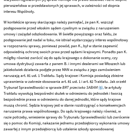
pierwszeństwa w przedstawionych jej sprawach, w zależności od stopnia
interesu Wspólnoty.
W kontekście sprawy skarżącego należy pamiętać, że pan K. wszczął
postępowanie przed włoskim sądem cywilnym w związku z naruszeniem
umowy i zażądał odszkodowania. W świetle powyższego oraz faktu, że
postępowanie jest nadal w toku, nie istniał wystarczający interes wspólnotowy
w rozpoznaniu sprawy, ponieważ powód, pan K., był w stanie zapewnić
odpowiednią ochronę swoich praw przed sądami krajowymi. Ponadto pan K.
mógłby również zwrócić się do sądu krajowego o dokonanie oceny, czy
umowa dystrybucji zawarta z panem B. i innymi dealerami we Włoszech lub
jakiekolwiek działania podjęte przez MAN w związku z jego zamówieniem
naruszają art. 81 ust. 1 Traktatu. Sądy krajowe i Komisja posiadają zbieżne
uprawnienia w zakresie stosowania art. 81 ust. 1 i art. 82 Traktatu. Jak orzekł
Trybunał Sprawiedliwości w sprawie
BRT przeciwko SABAM
(6),
te artykuły
Traktatu wywołują bezpośredni skutek w odniesieniu do jednostek i tworzą
bezpośrednie prawa w odniesieniu do danej jednostki, które sądy krajowe
muszą chronić. Sędzia krajowy jest w stanie rozstrzygnąć o konsekwencjach
naruszenia prawa wspólnotowego. Do sądu krajowego należy również, w
razie potrzeby, wniesienie sprawy do Trybunału Sprawiedliwości lub zwrócenie
się o pomoc do Komisji, nakazanie jednemu przedsiębiorcy wykonania umowy
zawartej z innym przedsiębiorcą lub ustalenie szkody spowodowanej