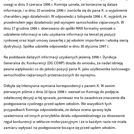
uwagi w dniu 3 czerwca 1996 r. Komisja uznała, że konieczne są dalsze
informacje, i w dniu 10 września 1996 r. zwróciła się do pana K. o wyjaśnienie
charakteru jego działalności. W odpowiedzi z listopada 1996 r. K. wyjaśnił, że
przedmiotem jego działalności jest wynajem samochodów ciężarowych. W
dniu 17 grudnia 1996 r. skierowano do spółki MAN formalny wniosek o
udzielenie informacji w celu uzyskania informacji na temat jej pozycji
rynkowej oraz kopii umowy zawartej z jej włoskim importerem i włoską siecią
dystrybucji. Spółka udzieliła odpowiedzi w dniu 30 stycznia 1997 r.
Na podstawie dalszych informacji uzyskanych jesienią 1998 r. Dyrekcja
Generalna ds. Konkurencji (DG COMP) doszła do wniosku, że nadal istnieją
pewne wątpliwości co do jakości pozycji pana K. jako użytkownika końcowego
samochodów ciężarowych przeznaczonych do wynajmu.
Odbyła się intensywna wymiana korespondencji z panem K. W swoim
pierwszym piśmie z dnia 10 lipca 1998 r. wezwał on Komisję do podjęcia
ostatecznej decyzji w tej sprawie, ponieważ ma to zasadnicze znaczenie dla
postępowania cywilnego przed sądem włoskim. We wszystkich tych
przypadkach Komisja odpowiedziała, że dalsza ocena sprawy była
uzależniona od innych priorytetów działu odpowiedzialnego za stosowanie
reguł konkurencji w sektorze motoryzacyjnym i że w każdym razie nie miała
zamiaru wpływać na postępowanie toczące się przed sądem włoskim.