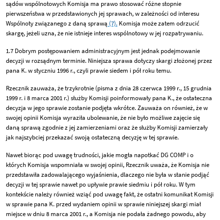
sądów wspólnotowych Komisja ma prawo stosować różne stopnie
pierwszeństwa w przedstawionych jej sprawach, w zależności od interesu
Wspólnoty związanego z daną sprawą
(7).
Komisja może zatem odrzucić
skargę, jeżeli uzna, że nie istnieje interes wspólnotowy w jej rozpatrywaniu.
1.7 Dobrym postępowaniem administracyjnym jest jednak podejmowanie
decyzji w rozsądnym terminie. Niniejsza sprawa dotyczy skargi złożonej przez
pana K. w styczniu 1996 r., czyli prawie siedem i pół roku temu.
Rzecznik zauważa, że trzykrotnie (pisma z dnia 28 czerwca 1999 r., 15 grudnia
1999 r. i 8 marca 2001 r.) służby Komisji poinformowały pana K., że ostateczna
decyzja w jego sprawie zostanie podjęta wkrótce. Zauważa on również, że w
swojej opinii Komisja wyraziła ubolewanie, że nie było możliwe zajęcie się
daną sprawą zgodnie z jej zamierzeniami oraz że służby Komisji zamierzały
jak najszybciej przekazać swoją ostateczną decyzję w tej sprawie.
Nawet biorąc pod uwagę trudności, jakie mogła napotkać DG COMP i o
których Komisja wspomniała w swojej opinii, Rzecznik uważa, że Komisja nie
przedstawiła zadowalającego wyjaśnienia, dlaczego nie była w stanie podjąć
decyzji w tej sprawie nawet po upływie prawie siedmiu i pół roku. W tym
kontekście należy również wziąć pod uwagę fakt, że ostatni komunikat Komisji
w sprawie pana K. przed wydaniem opinii w sprawie niniejszej skargi miał
miejsce w dniu 8 marca 2001 r., a Komisja nie podała żadnego powodu, aby