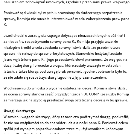
naruszeniem zobowiązań umownych, zgodnie z przepisami prawa krajowego.
Ponieważ sąd włoski był w pełni uprawniony do skutecznego rozpatrzenia
sprawy, Komisja nie musiała interweniować w celu zabezpieczenia praw pana
K.
Jeżeli chodzi o zarzuty skarżącego dotyczące nieuzasadnionych opóźnień i
zaniedbań w rozpatrywaniu sprawy pana K., Komisja przyjęła wszelkie
niezbędne środki w celu zbadania sprawy i stwierdziła, że przedmiotowa
sprawa nie należy do spraw priorytetowych. Stanowisko instytucji zostało
jasno wyjaśnione panu K. i jego przedstawicielowi prawnemu. Ze względu na
dużą liczbę skarg i procedur
z urzędu,
które zostały wszczęte w ostatnich
latach, a także biorąc pod uwagę brak personelu, godne ubolewania było to,
że nie udało się rozpatrzyć skargi zgodnie z jej przeznaczeniem.
W odniesieniu do wniosku o wydanie ostatecznej decyzji Komisja stwierdziła,
że ocena sprawy stanowi część przyszłych zadań DG COMP i że służby Komisji
zamierzają jak najszybciej przekazać swoją ostateczną decyzję w tej sprawie.
Uwagi skarżącego
W swoich uwagach skarżący, który zasadniczo podtrzymał skargę, podkreślił,
że nie ma wątpliwości co do charakteru działalności pana K. Ponieważ celem
spółki jest wynajem pojazdów osobom trzecim, użytkownikiem końcowym