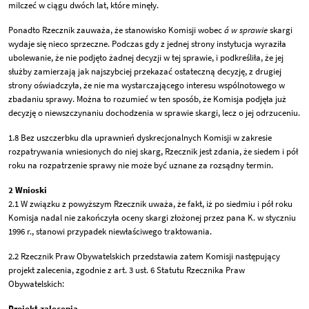
milczeć w ciągu dwóch lat, które minęły.
Ponadto Rzecznik zauważa, że stanowisko Komisji wobec
á w sprawie
skargi
wydaje się nieco sprzeczne. Podczas gdy z jednej strony instytucja wyraziła
ubolewanie, że nie podjęto żadnej decyzji w tej sprawie, i podkreśliła, że jej
służby zamierzają jak najszybciej przekazać ostateczną decyzję, z drugiej
strony oświadczyła, że nie ma wystarczającego interesu wspólnotowego w
zbadaniu sprawy. Można to rozumieć w ten sposób, że Komisja podjęła już
decyzję o niewszczynaniu dochodzenia w sprawie skargi, lecz o jej odrzuceniu.
1.8 Bez uszczerbku dla uprawnień dyskrecjonalnych Komisji w zakresie
rozpatrywania wniesionych do niej skarg, Rzecznik jest zdania, że siedem i pół
roku na rozpatrzenie sprawy nie może być uznane za rozsądny termin.
2 Wnioski
2.1 W związku z powyższym Rzecznik uważa, że fakt, iż po siedmiu i pół roku
Komisja nadal nie zakończyła oceny skargi złożonej przez pana K. w styczniu
1996 r., stanowi przypadek niewłaściwego traktowania.
2.2 Rzecznik Praw Obywatelskich przedstawia zatem Komisji następujący
projekt zalecenia, zgodnie z art. 3 ust. 6 Statutu Rzecznika Praw
Obywatelskich:
Projekt zalecenia