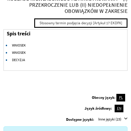
PRZEKROCZENIE LUB (II) NIEDOPEŁNIENIE
OBOWIĄZKÓW W ZAKRESIE
Stosowny termin podjęcia decyzji [Artykuł 17 EKDPA]
Spis treści
WNIOSEK
WNIOSEK
DECYZJA
Obecny język:
PL
Język źródłowy:
EN
Inne języki (23)
Dostępne języki: