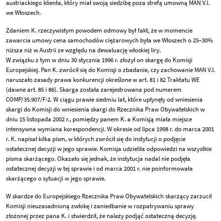
austriackiego klienta, który miał swoją siedzibę poza strefą umowną MAN V.I.
we Włoszech.
Zdaniem K. rzeczywistym powodem odmowy był fakt, że w momencie
zawarcia umowy cena samochodów ciężarowych była we Włoszech o 25–30%
niższa niż w Austrii ze względu na dewaluację włoskiej liry.
W związku z tym w dniu 30 stycznia 1996 r. złożył on skargę do Komisji
Europejskiej. Pan K. zwrócił się do Komisji o zbadanie, czy zachowanie MAN V.I.
naruszało zasady prawa konkurencji określone w art. 81 i 82 Traktatu WE
(dawne art. 85 i 86). Skarga została zarejestrowana pod numerem
COMP/35.907/F-2. W ciągu prawie siedmiu lat, które upłynęły od wniesienia
skargi do Komisji do wniesienia skargi do Rzecznika Praw Obywatelskich w
dniu 15 listopada 2002 r., pomiędzy panem K. a Komisją miała miejsce
intensywna wymiana korespondencji. W okresie od lipca 1998 r. do marca 2001
r. K. napisał kilka pism, w których zwrócił się do instytucji o podjęcie
ostatecznej decyzji w jego sprawie. Komisja udzieliła odpowiedzi na wszystkie
pisma skarżącego. Okazało się jednak, że instytucja nadal nie podjęła
ostatecznej decyzji w tej sprawie i od marca 2001 r. nie poinformowała
skarżącego o sytuacji w jego sprawie.
W skardze do Europejskiego Rzecznika Praw Obywatelskich skarżący zarzucił
Komisji nieuzasadnioną zwłokę i zaniedbanie w rozpatrywaniu sprawy
złożonej przez pana K. i stwierdził, że należy podjąć ostateczną decyzję.