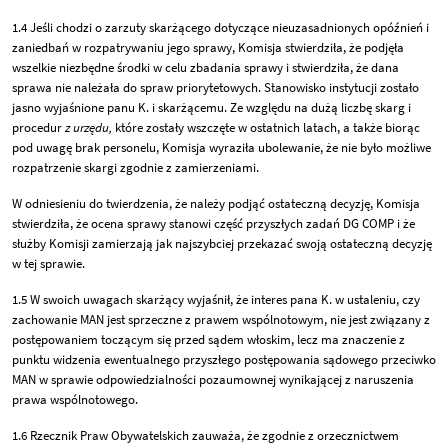
1.4 Jeśli chodzi o zarzuty skarżącego dotyczące nieuzasadnionych opóźnień i
zaniedbań w rozpatrywaniu jego sprawy, Komisja stwierdziła, że podjęła
wszelkie niezbędne środki w celu zbadania sprawy i stwierdziła, że dana
sprawa nie należała do spraw priorytetowych. Stanowisko instytucji zostało
jasno wyjaśnione panu K. i skarżącemu. Ze względu na dużą liczbę skarg i
procedur
z urzędu,
które zostały wszczęte w ostatnich latach, a także biorąc
pod uwagę brak personelu, Komisja wyraziła ubolewanie, że nie było możliwe
rozpatrzenie skargi zgodnie z zamierzeniami.
W odniesieniu do twierdzenia, że należy podjąć ostateczną decyzję, Komisja
stwierdziła, że ocena sprawy stanowi część przyszłych zadań DG COMP i że
służby Komisji zamierzają jak najszybciej przekazać swoją ostateczną decyzję
w tej sprawie.
1.5 W swoich uwagach skarżący wyjaśnił, że interes pana K. w ustaleniu, czy
zachowanie MAN jest sprzeczne z prawem wspólnotowym, nie jest związany z
postępowaniem toczącym się przed sądem włoskim, lecz ma znaczenie z
punktu widzenia ewentualnego przyszłego postępowania sądowego przeciwko
MAN w sprawie odpowiedzialności pozaumownej wynikającej z naruszenia
prawa wspólnotowego.
1.6 Rzecznik Praw Obywatelskich zauważa, że zgodnie z orzecznictwem