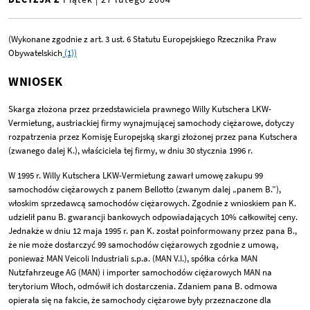
(Wykonane zgodnie z art. 3 ust. 6 Statutu Europejskiego Rzecznika Praw
Obywatelskich
(1))
WNIOSEK
Skarga złożona przez przedstawiciela prawnego Willy Kutschera LKW-
Vermietung, austriackiej firmy wynajmującej samochody ciężarowe, dotyczy
rozpatrzenia przez Komisję Europejską skargi złożonej przez pana Kutschera
(zwanego dalej K.), właściciela tej firmy, w dniu 30 stycznia 1996 r.
W 1995 r. Willy Kutschera LKW-Vermietung zawarł umowę zakupu 99
samochodów ciężarowych z panem Bellotto (zwanym dalej „panem B.”),
włoskim sprzedawcą samochodów ciężarowych. Zgodnie z wnioskiem pan K.
udzielił panu B. gwarancji bankowych odpowiadających 10% całkowitej ceny.
Jednakże w dniu 12 maja 1995 r. pan K. został poinformowany przez pana B.,
że nie może dostarczyć 99 samochodów ciężarowych zgodnie z umową,
ponieważ MAN Veicoli Industriali s.p.a. (MAN V.I.), spółka córka MAN
Nutzfahrzeuge AG (MAN) i importer samochodów ciężarowych MAN na
terytorium Włoch, odmówił ich dostarczenia. Zdaniem pana B. odmowa
opierała się na fakcie, że samochody ciężarowe były przeznaczone dla