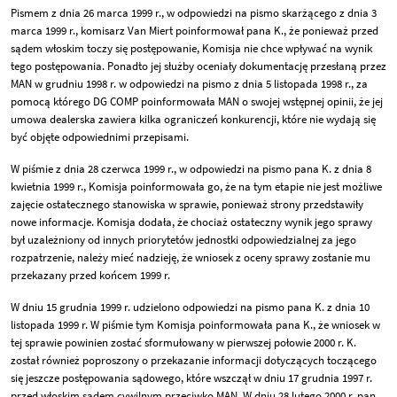
Pismem z dnia 26 marca 1999 r., w odpowiedzi na pismo skarżącego z dnia 3
marca 1999 r., komisarz Van Miert poinformował pana K., że ponieważ przed
sądem włoskim toczy się postępowanie, Komisja nie chce wpływać na wynik
tego postępowania. Ponadto jej służby oceniały dokumentację przesłaną przez
MAN w grudniu 1998 r. w odpowiedzi na pismo z dnia 5 listopada 1998 r., za
pomocą którego DG COMP poinformowała MAN o swojej wstępnej opinii, że jej
umowa dealerska zawiera kilka ograniczeń konkurencji, które nie wydają się
być objęte odpowiednimi przepisami.
W piśmie z dnia 28 czerwca 1999 r., w odpowiedzi na pismo pana K. z dnia 8
kwietnia 1999 r., Komisja poinformowała go, że na tym etapie nie jest możliwe
zajęcie ostatecznego stanowiska w sprawie, ponieważ strony przedstawiły
nowe informacje. Komisja dodała, że chociaż ostateczny wynik jego sprawy
był uzależniony od innych priorytetów jednostki odpowiedzialnej za jego
rozpatrzenie, należy mieć nadzieję, że wniosek z oceny sprawy zostanie mu
przekazany przed końcem 1999 r.
W dniu 15 grudnia 1999 r. udzielono odpowiedzi na pismo pana K. z dnia 10
listopada 1999 r. W piśmie tym Komisja poinformowała pana K., że wniosek w
tej sprawie powinien zostać sformułowany w pierwszej połowie 2000 r. K.
został również poproszony o przekazanie informacji dotyczących toczącego
się jeszcze postępowania sądowego, które wszczął w dniu 17 grudnia 1997 r.
przed włoskim sądem cywilnym przeciwko MAN. W dniu 28 lutego 2000 r. pan