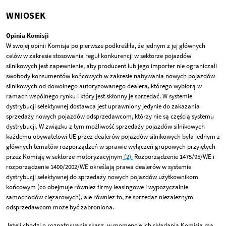
WNIOSEK
Opinia Komisji
W swojej opinii Komisja po pierwsze podkreśliła, że jednym z jej głównych
celów w zakresie stosowania reguł konkurencji w sektorze pojazdów
silnikowych jest zapewnienie, aby producent lub jego importer nie ograniczali
swobody konsumentów końcowych w zakresie nabywania nowych pojazdów
silnikowych od dowolnego autoryzowanego dealera, którego wybiorą w
ramach wspólnego rynku i który jest skłonny je sprzedać. W systemie
dystrybucji selektywnej dostawca jest uprawniony jedynie do zakazania
sprzedaży nowych pojazdów odsprzedawcom, którzy nie są częścią systemu
dystrybucji. W związku z tym możliwość sprzedaży pojazdów silnikowych
każdemu obywatelowi UE przez dealerów pojazdów silnikowych była jednym z
głównych tematów rozporządzeń w sprawie wyłączeń grupowych przyjętych
przez Komisję w sektorze motoryzacyjnym
(2).
Rozporządzenie 1475/95/WE i
rozporządzenie 1400/2002/WE określają prawa dealerów w systemie
dystrybucji selektywnej do sprzedaży nowych pojazdów użytkownikom
końcowym (co obejmuje również firmy leasingowe i wypożyczalnie
samochodów ciężarowych), ale również to, że sprzedaż niezależnym
odsprzedawcom może być zabroniona.
Jeżeli chodzi o rozpatrywanie skarg, w momencie ich składania Komisja ma