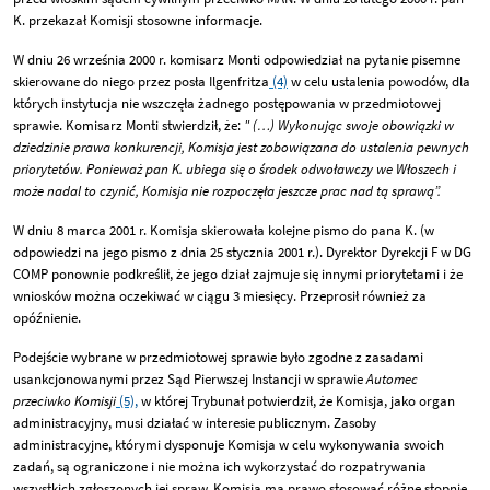
K. przekazał Komisji stosowne informacje.
W dniu 26 września 2000 r. komisarz Monti odpowiedział na pytanie pisemne
skierowane do niego przez posła Ilgenfritza
(4)
w celu ustalenia powodów, dla
których instytucja nie wszczęła żadnego postępowania w przedmiotowej
sprawie. Komisarz Monti stwierdził, że:
" (…) Wykonując swoje obowiązki w
dziedzinie prawa konkurencji, Komisja jest zobowiązana do ustalenia pewnych
priorytetów. Ponieważ pan K. ubiega się o środek odwoławczy we Włoszech i
może nadal to czynić, Komisja nie rozpoczęła jeszcze prac nad tą sprawą”.
W dniu 8 marca 2001 r. Komisja skierowała kolejne pismo do pana K. (w
odpowiedzi na jego pismo z dnia 25 stycznia 2001 r.). Dyrektor Dyrekcji F w DG
COMP ponownie podkreślił, że jego dział zajmuje się innymi priorytetami i że
wniosków można oczekiwać w ciągu 3 miesięcy. Przeprosił również za
opóźnienie.
Podejście wybrane w przedmiotowej sprawie było zgodne z zasadami
usankcjonowanymi przez Sąd Pierwszej Instancji w sprawie
Automec
przeciwko Komisji
(5),
w której Trybunał potwierdził, że Komisja, jako organ
administracyjny, musi działać w interesie publicznym. Zasoby
administracyjne, którymi dysponuje Komisja w celu wykonywania swoich
zadań, są ograniczone i nie można ich wykorzystać do rozpatrywania
wszystkich zgłoszonych jej spraw. Komisja ma prawo stosować różne stopnie