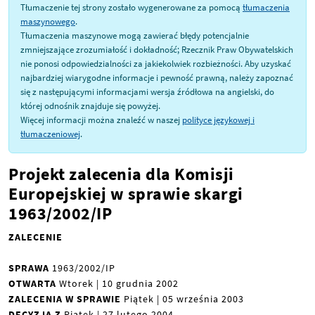
Tłumaczenie tej strony zostało wygenerowane za pomocą
tłumaczenia
maszynowego
.
Tłumaczenia maszynowe mogą zawierać błędy potencjalnie
zmniejszające zrozumiałość i dokładność; Rzecznik Praw Obywatelskich
nie ponosi odpowiedzialności za jakiekolwiek rozbieżności. Aby uzyskać
najbardziej wiarygodne informacje i pewność prawną, należy zapoznać
się z następującymi informacjami wersja źródłowa na angielski, do
której odnośnik znajduje się powyżej.
Więcej informacji można znaleźć w naszej
polityce językowej i
tłumaczeniowej
.
Projekt zalecenia dla Komisji
Europejskiej w sprawie skargi
1963/2002/IP
ZALECENIE
SPRAWA
1963/2002/IP
OTWARTA
Wtorek | 10 grudnia 2002
ZALECENIA W SPRAWIE
Piątek | 05 września 2003
DECYZJA Z
Piątek | 27 lutego 2004