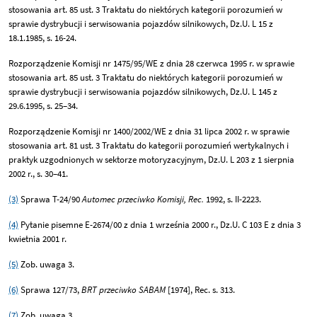
stosowania art. 85 ust. 3 Traktatu do niektórych kategorii porozumień w
sprawie dystrybucji i serwisowania pojazdów silnikowych, Dz.U. L 15 z
18.1.1985, s. 16-24.
Rozporządzenie Komisji nr 1475/95/WE z dnia 28 czerwca 1995 r. w sprawie
stosowania art. 85 ust. 3 Traktatu do niektórych kategorii porozumień w
sprawie dystrybucji i serwisowania pojazdów silnikowych, Dz.U. L 145 z
29.6.1995, s. 25–34.
Rozporządzenie Komisji nr 1400/2002/WE z dnia 31 lipca 2002 r. w sprawie
stosowania art. 81 ust. 3 Traktatu do kategorii porozumień wertykalnych i
praktyk uzgodnionych w sektorze motoryzacyjnym, Dz.U. L 203 z 1 sierpnia
2002 r., s. 30–41.
(3)
Sprawa T-24/90
Automec przeciwko Komisji, Rec.
1992, s. II-2223.
(4)
Pytanie pisemne E-2674/00 z dnia 1 września 2000 r., Dz.U. C 103 E z dnia 3
kwietnia 2001 r.
(5)
Zob. uwaga 3.
(6)
Sprawa 127/73,
BRT przeciwko SABAM
[1974], Rec. s. 313.
(7)
Zob. uwaga 3.