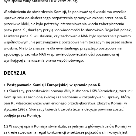
była spółka Willy Kutschera LKW-Vermietung.
W odniesieniu do stwierdzenia Komisji, że ponieważ sąd włoski ma wszelkie
uprawnienia do skutecznego rozpatrzenia sprawy wniesionej przez pana K.
przeciwko MAN, nie było potrzeby interweniowania w celu zabezpieczenia
praw pana K., skarżący przyjął do wiadomości to stanowisko. Wyjaśnił jednak,
że interes pana K. w ustaleniu, czy zachowanie MAN było sprzeczne z prawem
wspólnotowym, nie jest związany z postępowaniem toczącym się przed sądem
włoskim. Miało to znaczenie dla ewentualnego przyszłego postępowania
sądowego przeciwko MAN w sprawie odpowiedzialności pozaumownej
wynikającej z naruszenia prawa wspólnotowego.
DECYZJA
1 Postępowanie Komisji Europejskiej w sprawie pana K.
1.1 Skarżący, przedstawiciel prawny Willy Kutschera LKW-Vermietung, zarzucił
Komisji nieuzasadnioną zwłokę i zaniedbanie w rozpatrywaniu sprawy, którą
pan K., właściciel wyżej wymienionego przedsiębiorstwa, złożył w Komisji w
styczniu 1996 r. Skarżący twierdził, że ostateczna decyzja powinna zostać
podjęta przez Komisję.
1.2 W swojej opinii Komisja stwierdziła, że jednym z głównych celów Komisji w
zakresie stosowania reguł konkurencji w sektorze pojazdów silnikowych jest