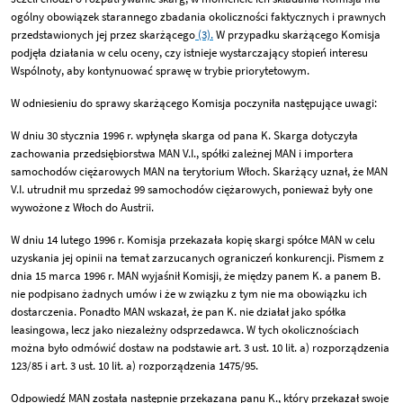
ogólny obowiązek starannego zbadania okoliczności faktycznych i prawnych
przedstawionych jej przez skarżącego
(3).
W przypadku skarżącego Komisja
podjęła działania w celu oceny, czy istnieje wystarczający stopień interesu
Wspólnoty, aby kontynuować sprawę w trybie priorytetowym.
W odniesieniu do sprawy skarżącego Komisja poczyniła następujące uwagi:
W dniu 30 stycznia 1996 r. wpłynęła skarga od pana K. Skarga dotyczyła
zachowania przedsiębiorstwa MAN V.I., spółki zależnej MAN i importera
samochodów ciężarowych MAN na terytorium Włoch. Skarżący uznał, że MAN
V.I. utrudnił mu sprzedaż 99 samochodów ciężarowych, ponieważ były one
wywożone z Włoch do Austrii.
W dniu 14 lutego 1996 r. Komisja przekazała kopię skargi spółce MAN w celu
uzyskania jej opinii na temat zarzucanych ograniczeń konkurencji. Pismem z
dnia 15 marca 1996 r. MAN wyjaśnił Komisji, że między panem K. a panem B.
nie podpisano żadnych umów i że w związku z tym nie ma obowiązku ich
dostarczenia. Ponadto MAN wskazał, że pan K. nie działał jako spółka
leasingowa, lecz jako niezależny odsprzedawca. W tych okolicznościach
można było odmówić dostaw na podstawie art. 3 ust. 10 lit. a) rozporządzenia
123/85 i art. 3 ust. 10 lit. a) rozporządzenia 1475/95.
Odpowiedź MAN została następnie przekazana panu K., który przekazał swoje