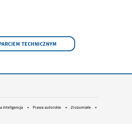
PARCIEM TECHNICZNYM
a.eu
an
opean Ombudsman
 EOTubes
dium: EUOmbudsman
a inteligencja
Prawa autorskie
‎‎Zrozumiałe