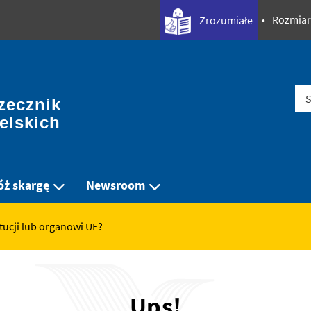
Rozmiar
‎‎Zrozumiałe
Sz
zecznik 
elskich
óż skargę
Newsroom
tucji lub organowi UE?
Ups!