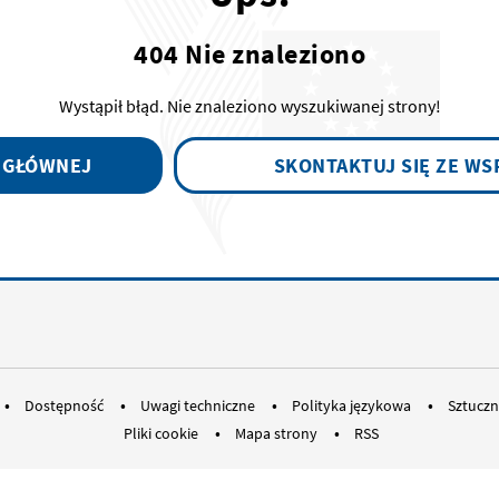
404 Nie znaleziono
Wystąpił błąd. Nie znaleziono wyszukiwanej strony!
 GŁÓWNEJ
SKONTAKTUJ SIĘ ZE WS
RSS: EUOmbudsman
Bluesky Social ombudsman.europ
Instagram: EUOmbudsman
Threads EUOmbudsm
LinkedIn: Eur
Youtube:
Me
Dostępność
Uwagi techniczne
Polityka językowa
Sztuczn
Pliki cookie
Mapa strony
RSS