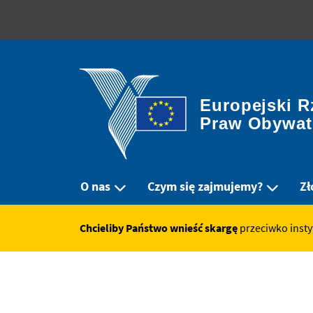
Europejski R
Praw Obywat
O nas
Czym się zajmujemy?
Zł
Chcieliby Państwo wnieść skargę
przeciwko insty