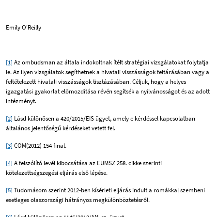
Emily O'Reilly
[1]
Az ombudsman az általa indokoltnak ítélt stratégiai vizsgálatokat folytatja
le. Az ilyen vizsgálatok segíthetnek a hivatali visszásságok feltárásában vagy a
feltételezett hivatali visszásságok tisztázásában. Céljuk, hogy a helyes
igazgatási gyakorlat előmozdítása révén segítsék a nyilvánosságot és az adott
intézményt.
[2]
Lásd különösen a 420/2015/EIS ügyet, amely e kérdéssel kapcsolatban
általános jelentőségű kérdéseket vetett fel.
[3]
COM(2012) 154 final.
[4]
A felszólító levél kibocsátása az EUMSZ 258. cikke szerinti
kötelezettségszegési eljárás első lépése.
[5]
Tudomásom szerint 2012-ben kísérleti eljárás indult a romákkal szembeni
esetleges olaszországi hátrányos megkülönböztetésről.