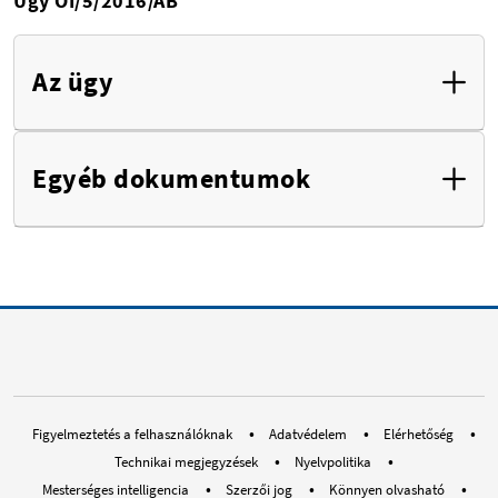
Ügy OI/5/2016/AB
Az ügy
Egyéb dokumentumok
RSS EUOmbudsman
Bluesky Social ombudsman.eur
Instagram EUOmbudsman
RSS EUombudsman
LinkedIn Euro
Youtube E
Med
Figyelmeztetés a felhasználóknak
Adatvédelem
Elérhetőség
Technikai megjegyzések
Nyelvpolitika
Mesterséges intelligencia
Szerzői jog
Könnyen olvasható