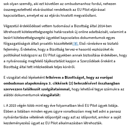
sok olyan személy, aki ezt követően az ombudsmanhoz fordul, nehezen
összeegyeztethető elvárásokkal rendelkezik az EU Pilot eljárással
kapcsolatban, amelyet ez az eljárás hivatott megvalósítani.
Végezetül érdeklődéssel vettem tudomásul a Bizottság által 2014-ben
létrehozott kötelezettségszegési határozatok új online adatbázisát, valamint a
lezárt kötelezettségszegési ügyekkel kapcsolatos dokumentumok egyes
főigazgatóságok általi proaktív közzétételét
[8].
Első ránézésre ez biztató
fejlemény. Érdekelne, hogy a Bizottság tervez-e hasonló eszközöket és
politikákat kidolgozni az EU Pilot ügyekben annak biztosítása érdekében, hogy
a nyilvánosság megfelelő tájékoztatást kapjon a Szerződések őreként a
Bizottság által tett intézkedések teljes köréről.
E vizsgálat első lépéseként
felkérem a Bizottságot, hogy az európai
ombudsman alapokmánya 3. cikkének (2) bekezdésével összhangban
szervezzen találkozót szolgálataimmal,
hogy lehetővé tegye számukra az
alábbi dokumentumok
vizsgálatát:
i. A 2015 végén több mint egy éve folyamatban lévő EU Pilot ügyek listája.
Ebben a listában minden egyes ügyre vonatkozóan meg kell adni a panasz
nyilvántartásba vételének időpontját vagy azt az időpontot, amikor a saját
kezdeményezésű ügyet az EU Pilot alkalmazásban létrehozták.