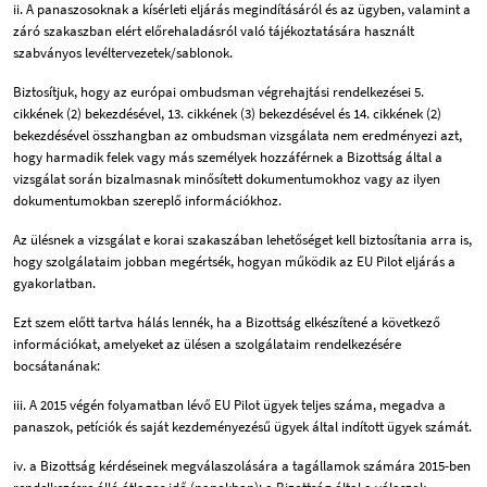
ii. A panaszosoknak a kísérleti eljárás megindításáról és az ügyben, valamint a
záró szakaszban elért előrehaladásról való tájékoztatására használt
szabványos levéltervezetek/sablonok.
Biztosítjuk, hogy az európai ombudsman végrehajtási rendelkezései 5.
cikkének (2) bekezdésével, 13. cikkének (3) bekezdésével és 14. cikkének (2)
bekezdésével összhangban az ombudsman vizsgálata nem eredményezi azt,
hogy harmadik felek vagy más személyek hozzáférnek a Bizottság által a
vizsgálat során bizalmasnak minősített dokumentumokhoz vagy az ilyen
dokumentumokban szereplő információkhoz.
Az ülésnek a vizsgálat e korai szakaszában lehetőséget kell biztosítania arra is,
hogy szolgálataim jobban megértsék, hogyan működik az EU Pilot eljárás a
gyakorlatban.
Ezt szem előtt tartva hálás lennék, ha a Bizottság elkészítené a következő
információkat, amelyeket az ülésen a szolgálataim rendelkezésére
bocsátanának:
iii. A 2015 végén folyamatban lévő EU Pilot ügyek teljes száma, megadva a
panaszok, petíciók és saját kezdeményezésű ügyek által indított ügyek számát.
iv. a Bizottság kérdéseinek megválaszolására a tagállamok számára 2015-ben