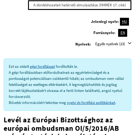
A döntéshozatali határidő elmulasztása (HHMEK 17. cikk)
Jelenlegi nyelv:
HU
Forrásnyelv:
EN
Egyéb nyelvek (23)
Nyelvek:
Ezt az oldalt
gépi fordítással
fordították le.
A gépi fordításokban előfordulhatnak az egyértelműséget és a
pontosságot potenciálisan csökkentő hibák; az ombudsman nem vállal
felelősséget az esetleges eltérésekért. A legmegbízhatóbb és jogilag
korrekt tájékoztatásért olvassa el a fenti linken található, angol nyelvű
forrásverziót.
Bővebb információért tekintse meg
nyelvi és fordítási politikánkat
.
Levél az Európai Bizottsághoz az
európai ombudsman OI/5/2016/AB