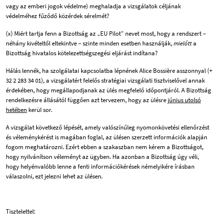
vagy az emberi jogok védelme) meghaladja a vizsgálatok céljának
védelméhez fűződő közérdek sérelmét?
(x) Miért tartja fenn a Bizottság az „EU Pilot” nevet most, hogy a rendszert –
néhány kivételtől eltekintve – szinte minden esetben használják,
mielőtt
a
Bizottság hivatalos kötelezettségszegési eljárást indítana?
Hálás lennék, ha szolgálatai kapcsolatba lépnének Alice Bossière asszonnyal (+
32 2 283 34 01), a vizsgálatért felelős stratégiai vizsgálati tisztviselővel annak
érdekében, hogy megállapodjanak az ülés megfelelő időpontjáról. A Bizottság
rendelkezésre állásától függően azt tervezem, hogy az ülésre
június utolsó
hetében
kerül sor.
A vizsgálat következő lépését, amely valószínűleg nyomonkövetési ellenőrzést
és véleménykérést is magában foglal, az ülésen szerzett információk alapján
fogom meghatározni. Ezért ebben a szakaszban nem kérem a Bizottságot,
hogy nyilvánítson véleményt az ügyben. Ha azonban a Bizottság úgy véli,
hogy helyénvalóbb lenne a fenti információkérések némelyikére írásban
válaszolni, ezt jelezni lehet az ülésen.
Tisztelettel: