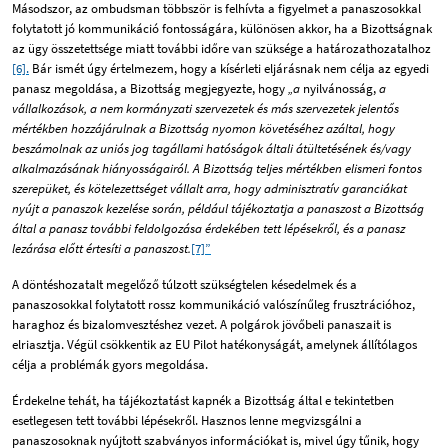
Másodszor, az ombudsman többször is felhívta a figyelmet a panaszosokkal
folytatott jó kommunikáció fontosságára, különösen akkor, ha a Bizottságnak
az ügy összetettsége miatt további időre van szüksége a határozathozatalhoz
[6].
Bár ismét úgy értelmezem, hogy a kísérleti eljárásnak nem célja az egyedi
panasz megoldása, a Bizottság megjegyezte, hogy
„a
nyilvánosság,
a
vállalkozások, a nem kormányzati szervezetek és más szervezetek jelentős
mértékben hozzájárulnak a Bizottság nyomon követéséhez azáltal, hogy
beszámolnak az uniós jog tagállami hatóságok általi átültetésének és/vagy
alkalmazásának hiányosságairól. A Bizottság teljes mértékben elismeri fontos
szerepüket, és kötelezettséget vállalt arra, hogy adminisztratív garanciákat
nyújt a panaszok kezelése során, például tájékoztatja a panaszost a Bizottság
által a panasz további feldolgozása érdekében tett lépésekről, és a panasz
lezárása előtt értesíti a panaszost.
[7]”
A döntéshozatalt megelőző túlzott szükségtelen késedelmek és a
panaszosokkal folytatott rossz kommunikáció valószínűleg frusztrációhoz,
haraghoz és bizalomvesztéshez vezet. A polgárok jövőbeli panaszait is
elriasztja. Végül csökkentik az EU Pilot hatékonyságát, amelynek állítólagos
célja a problémák gyors megoldása.
Érdekelne tehát, ha tájékoztatást kapnék a Bizottság által e tekintetben
esetlegesen tett további lépésekről. Hasznos lenne megvizsgálni a
panaszosoknak nyújtott szabványos információkat is, mivel úgy tűnik, hogy