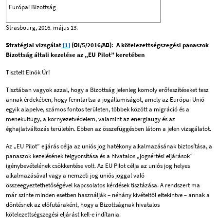
Európai Bizottság
Strasbourg, 2016. május 13.
Stratégiai vizsgálat
[1]
(OI/5/2016/AB):
A kötelezettségszegési panaszok
Bizottság általi kezelése az „EU Pilot” keretében
Tisztelt Elnök Úr!
Tisztában vagyok azzal, hogy a Bizottság jelenleg komoly erőfeszítéseket tesz
annak érdekében, hogy fenntartsa a jogállamiságot, amely az Európai Unió
egyik alapelve, számos fontos területen, többek között a migráció és a
menekültügy, a környezetvédelem, valamint az energiaügy és az
éghajlatváltozás területén. Ebben az összefüggésben látom a jelen vizsgálatot.
Az „EU Pilot” eljárás célja az uniós jog hatékony alkalmazásának biztosítása, a
panaszok kezelésének felgyorsítása és a hivatalos „jogsértési eljárások”
igénybevételének csökkentése volt. Az EU Pilot célja az uniós jog helyes
alkalmazásával vagy a nemzeti jog uniós joggal való
összeegyeztethetőségével kapcsolatos kérdések tisztázása. A rendszert ma
már szinte minden esetben használják – néhány kivételtől eltekintve
–
annak a
döntésnek az előfutáraként, hogy a Bizottságnak hivatalos
kötelezettségszegési eljárást kell-e indítania.