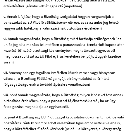
rendelkezésre álló átlagos idő (napokban); a Bizottság által a válaszok
értékeléséhez igénybe vett átlagos idő (napokban).
v. Annak kifejtése, hogy a Bizottság szolgálatai hogyan rangsorolják a
panaszokat az EU Pilot fő célkitűzésének elérése, azaz az uniós jog lehető
leggyorsabb hatékony alkalmazásának biztosítása érdekében?
vi. Annak magyarázata, hogy a Bizottság miért tarthatja szükségesnek "az
uniós jog alkalmazása tekintetében a panaszosokkal fenntartott kapcsolatok
kezeléséről" szóló bizottsági közleményben meghatározott egyéves cél
meghosszabbítását az EU Pilot eljárás keretében benyújtott ügyek kezelése
során?
vii. Amennyiben egy tagállam ismételten késedelmesen vagy hiányosan
válaszol, a Bizottság Főtitkársága nyújt-e iránymutatást az érintett
főigazgatóságoknak a további lépésekre vonatkozóan?
viii. pont Annak magyarázata, hogy a Bizottság milyen lépéseket tesz annak
biztosítása érdekében, hogy a panaszost tájékoztassák arról, ha az ügy
feldolgozása meghaladja az egyéves célt.
ix. pont A Bizottság egy EU Pilot üggyel kapcsolatos dokumentumokhoz való
hozzáférés iránti kérelemre adott válaszában figyelembe vette-e valaha is,
hogy a közzétételhez fűződő közérdek (például a környezet, a közegészség