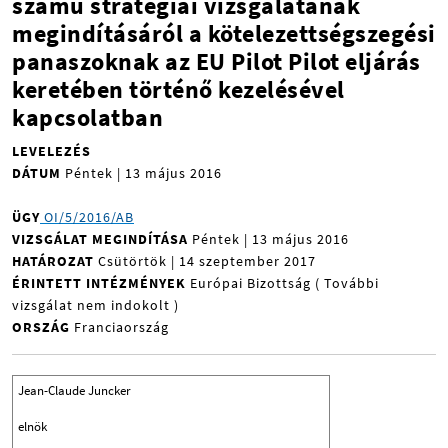
számú stratégiai vizsgálatának
megindításáról a kötelezettségszegési
panaszoknak az EU Pilot Pilot eljárás
keretében történő kezelésével
kapcsolatban
LEVELEZÉS
DÁTUM
Péntek | 13 május 2016
ÜGY
OI/5/2016/AB
VIZSGÁLAT MEGINDÍTÁSA
Péntek | 13 május 2016
HATÁROZAT
Csütörtök | 14 szeptember 2017
ÉRINTETT INTÉZMÉNYEK
Európai Bizottság ( További
vizsgálat nem indokolt
)
ORSZÁG
Franciaország
Jean-Claude Juncker
elnök