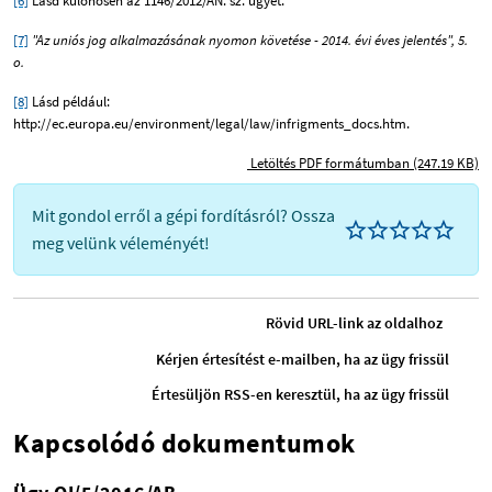
[6]
Lásd különösen az 1146/2012/AN. sz. ügyet.
[7]
"Az uniós jog alkalmazásának nyomon követése - 2014. évi éves jelentés", 5.
o.
[8]
Lásd például:
http://ec.europa.eu/environment/legal/law/infrigments_docs.htm.
Letöltés PDF formátumban (247.19 KB)
Mit gondol erről a gépi fordításról? Ossza
meg velünk véleményét!
Rövid URL-link az oldalhoz
Kérjen értesítést e-mailben, ha az ügy frissül
Értesüljön RSS-en keresztül, ha az ügy frissül
Kapcsolódó dokumentumok