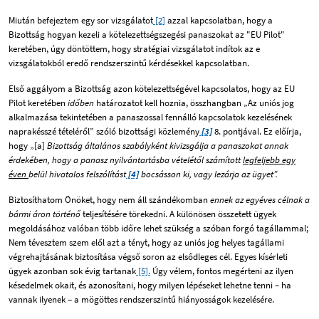
Miután befejeztem egy sor vizsgálatot
[2]
azzal kapcsolatban, hogy a
Bizottság hogyan kezeli a kötelezettségszegési panaszokat az "EU Pilot"
keretében, úgy döntöttem, hogy stratégiai vizsgálatot indítok az e
vizsgálatokból eredő rendszerszintű kérdésekkel kapcsolatban.
Első aggályom a Bizottság azon kötelezettségével kapcsolatos, hogy az EU
Pilot keretében
időben
határozatot kell hoznia, összhangban „Az uniós jog
alkalmazása tekintetében a panaszossal fennálló kapcsolatok kezelésének
naprakésszé tételéről” szóló bizottsági közlemény
[3]
8. pontjával. Ez előírja,
hogy „[a]
Bizottság általános szabályként kivizsgálja a panaszokat annak
érdekében, hogy
a panasz
nyilvántartásba vételétől számított
legfeljebb egy
éven
belül hivatalos felszólítást
[4]
bocsásson
ki,
vagy lezárja az
ügyet
”.
Biztosíthatom Önöket, hogy nem áll szándékomban
ennek az egyéves célnak a
bármi áron történő
teljesítésére törekedni. A különösen összetett ügyek
megoldásához valóban több időre lehet szükség a szóban forgó tagállammal;
Nem tévesztem szem elől azt a tényt, hogy az uniós jog helyes tagállami
végrehajtásának biztosítása végső soron az elsődleges cél. Egyes kísérleti
ügyek azonban sok évig tartanak
[5].
Úgy vélem, fontos megérteni az ilyen
késedelmek okait, és azonosítani, hogy milyen lépéseket lehetne tenni – ha
vannak ilyenek – a mögöttes rendszerszintű hiányosságok kezelésére.